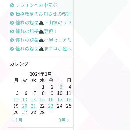
シフォンへお中元♡
価格改定のお知らせの改訂
憧れの剱岳
下山後のサプライズ
憧れの剱岳
登頂！
憧れの剱岳
小屋でニアミス
憧れの剱岳
まずは小屋へ
カレンダー
2024年2月
月
火
水
木
金
土
日
1
2
3
4
5
6
7
8
9
10
11
12
13
14
15
16
17
18
19
20
21
22
23
24
25
26
27
28
29
« 1月
3月 »