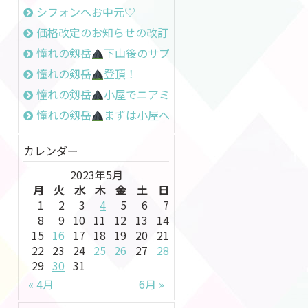
シフォンへお中元♡
価格改定のお知らせの改訂
憧れの剱岳
下山後のサプライズ
憧れの剱岳
登頂！
憧れの剱岳
小屋でニアミス
憧れの剱岳
まずは小屋へ
カレンダー
2023年5月
月
火
水
木
金
土
日
1
2
3
4
5
6
7
8
9
10
11
12
13
14
15
16
17
18
19
20
21
22
23
24
25
26
27
28
29
30
31
« 4月
6月 »