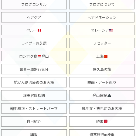
ブログコンサル
ブログについて
ヘアケア
ヘアドネーション
ペルー
マレーシア
ライブ・お芝居
リセッター
ロンボク島
登山
上海
世界一周旅行気分
屋久島の旅
抗がん剤治療後のお客様
映画・アート巡り
理美容院探訪
登山日記
縮毛矯正・ストレートパーマ
脱毛症・抜毛症のお客様
自己紹介
読書
講習
避寒旅行in沖縄