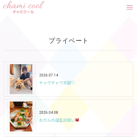
tog
nav
プライベート
2026.07.14
チャウチャウ天国♡
2026.04.08
おかんの誕生日祝い