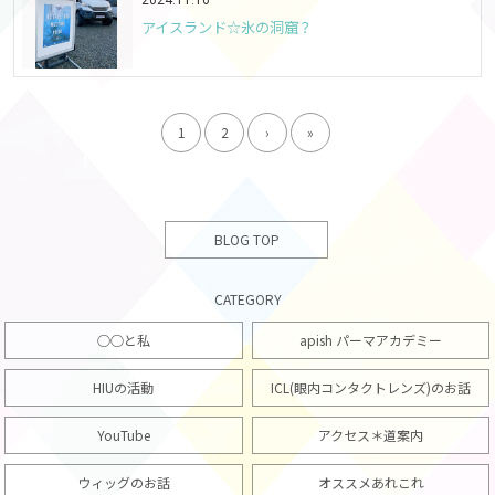
2024.11.16
アイスランド☆氷の洞窟？
1
2
›
»
BLOG TOP
CATEGORY
○○と私
apish パーマアカデミー
HIUの活動
ICL(眼内コンタクトレンズ)のお話
YouTube
アクセス＊道案内
ウィッグのお話
オススメあれこれ