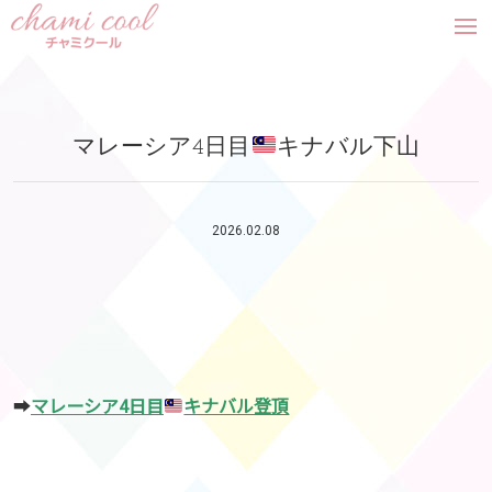
tog
nav
マレーシア4日目
キナバル下山
2026.02.08
➡︎
マレーシア4日目
キナバル登頂