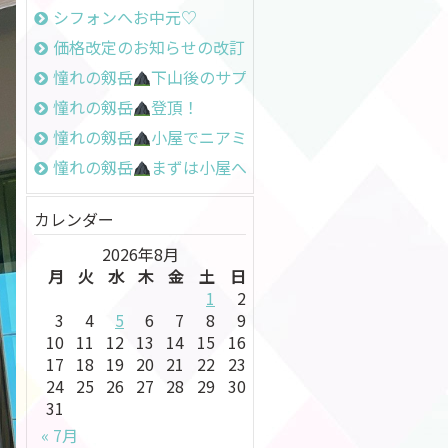
シフォンへお中元♡
価格改定のお知らせの改訂
憧れの剱岳
下山後のサプライズ
憧れの剱岳
登頂！
憧れの剱岳
小屋でニアミス
憧れの剱岳
まずは小屋へ
カレンダー
2026年8月
月
火
水
木
金
土
日
1
2
3
4
5
6
7
8
9
10
11
12
13
14
15
16
17
18
19
20
21
22
23
24
25
26
27
28
29
30
31
« 7月