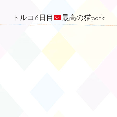
トルコ6日目
最高の猫park