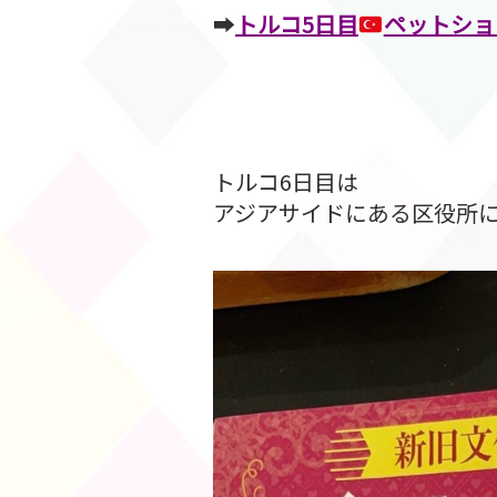
➡︎
トルコ5日目
ペットショ
トルコ6日目は
アジアサイドにある区役所