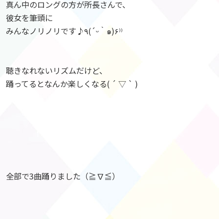
真ん中のロングの方が所長さんで、
彼女を筆頭に
みんなノリノリです♪٩(´ᵕ｀๑)۶⁾⁾
聴きなれないリズムだけど、
踊ってるとなんか楽しくなる( ´ ▽ ` )
全部で3曲踊りました（≧∇≦）