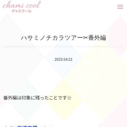
tog
nav
ハサミノチカラツアー✂︎番外編
2023.04.22
番外編は印象に残ったことです☆