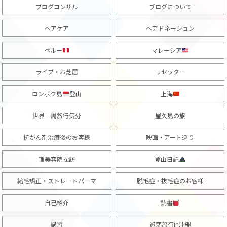
ブログコンサル
ブログについて
ヘアケア
ヘアドネーション
ペルー
マレーシア
ライブ・お芝居
リセッター
ロンボク島
登山
上海
世界一周旅行気分
屋久島の旅
抗がん剤治療後のお客様
映画・アート巡り
理美容院探訪
登山日記
縮毛矯正・ストレートパーマ
脱毛症・抜毛症のお客様
自己紹介
読書
講習
避寒旅行in沖縄