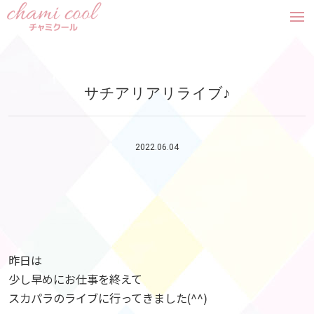
tog
nav
サチアリアリライブ♪
2022.06.04
昨日は
少し早めにお仕事を終えて
スカパラのライブに行ってきました(^^)