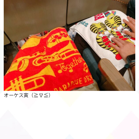
オーケス寅（≧∇≦）