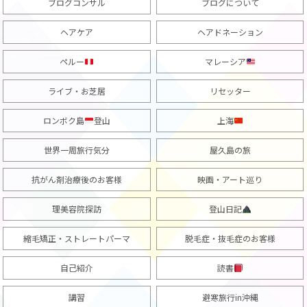
ブログコンサル
ブログについて
ヘアケア
ヘアドネーション
ペルー
マレーシア
ライブ・お芝居
リセッター
ロンボク島
登山
上海
世界一周旅行気分
屋久島の旅
抗がん剤治療後のお客様
映画・アート巡り
理美容院探訪
登山日記
縮毛矯正・ストレートパーマ
脱毛症・抜毛症のお客様
自己紹介
読書
講習
避寒旅行in沖縄