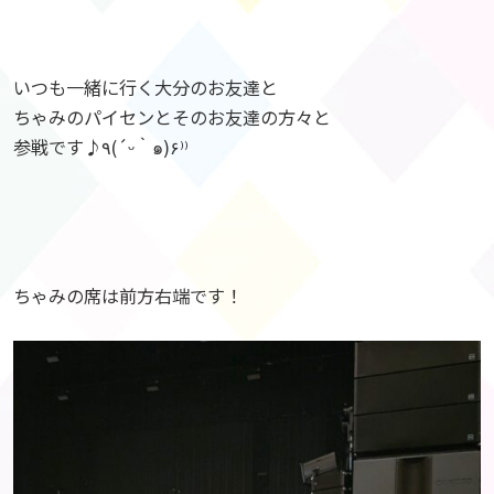
いつも一緒に行く大分のお友達と
ちゃみのパイセンとそのお友達の方々と
参戦です♪٩(´ᵕ｀๑)۶⁾⁾
ちゃみの席は前方右端です！